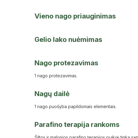
Vieno nago priauginimas
Gelio lako nuėmimas
Nago protezavimas
1 nago protezavimas.
Nagų dailė
1 nago puošyba papildomais elementais.
Parafino terapija rankoms
Šiltos ir malonios parafino terapijos puikiai tinka 