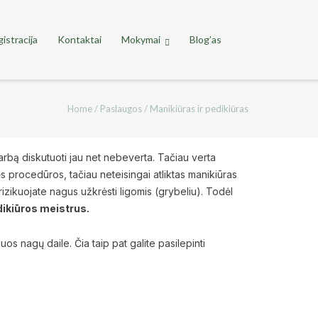
istracija
Kontaktai
Mokymai
Blog’as
Home
/
Paslaugos
/
Manikiūras ir pedikiūras
arbą diskutuoti jau net nebeverta. Tačiau verta
nės procedūros, tačiau neteisingai atliktas manikiūras
rizikuojate nagus užkrėsti ligomis (grybeliu). Todėl
dikiūros meistrus.
s nagų daile. Čia taip pat galite pasilepinti