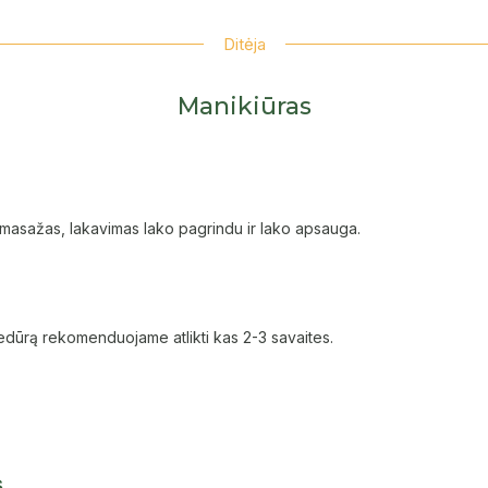
Ditėja
Manikiūras
 masažas, lakavimas lako pagrindu ir lako apsauga.
ocedūrą rekomenduojame atlikti kas 2-3 savaites.
s