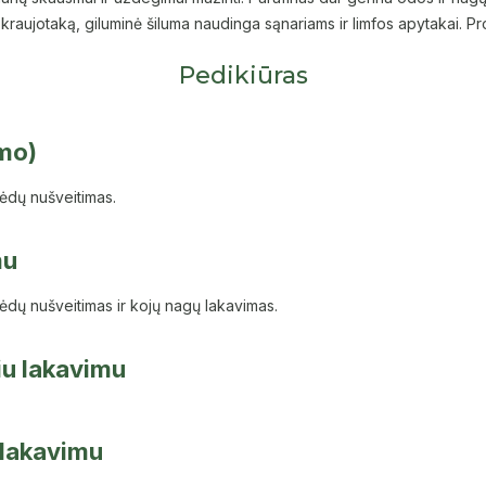
ną kraujotaką, giluminė šiluma naudinga sąnariams ir limfos apytakai. P
Pedikiūras
imo)
ėdų nušveitimas.
mu
ėdų nušveitimas ir kojų nagų lakavimas.
kiu lakavimu
u lakavimu