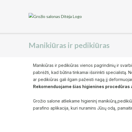
Manikiūras ir pedikiūras
Manikiūras ir pedikiūras vienos pagrindinių ir svar
pabrėžti, kad būtina tinkamai išsirinkti specialistą.
ar pedikiūras gali ilgam pažeisti nagą jį deformuoja
Rekomenduojame šias higienines procedūras at
Grožio salone atliekame higieninį manikiūrą,pedikiū
parafino aplikacija, kuri nuramins Jūsų odą, pamait