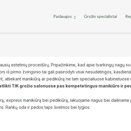
Paslaugos
Grožio specialistai
Reg
biausių estetinių procedūrų. Pripažinkime, kad apie tvarkingų nagų sv
 Nors iš pirmo žvingsnio tai gali pasirodyti visai nesudėtingos, kasdie
nt, atliekant manikiūrą ar pedikiūrą ne tam specialiuose kabinetuose 
likti TIK grožio salonuose pas kompetetingus manikiūro ir pe
rą, express manikiūrą bei pedikiūrą, lakuojame nagus bei dailiname juo
ins. Rankų oda ir pėdos taps švelnios bei lygios.