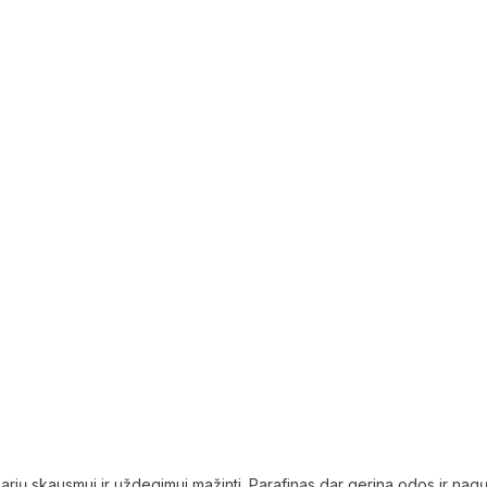
sąnarių skausmui ir uždegimui mažinti. Parafinas dar gerina odos ir nag