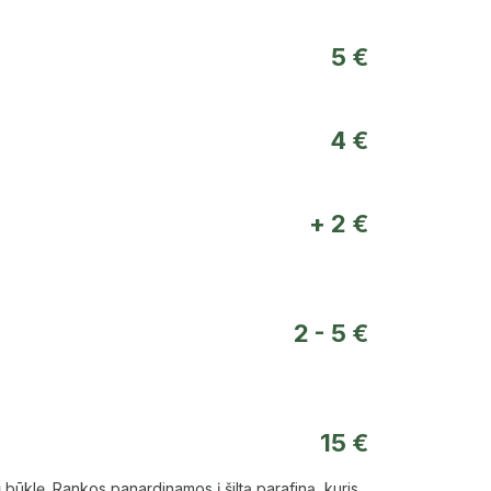
5 €
4 €
+ 2 €
2 - 5 €
15 €
ų būklę. Rankos panardinamos į šiltą parafiną, kuris