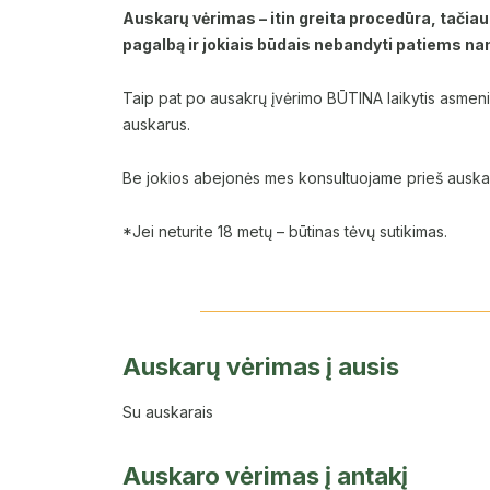
Auskarų vėrimas – itin greita procedūra, tačiau s
pagalbą ir jokiais būdais nebandyti patiems na
Taip pat po ausakrų įvėrimo BŪTINA laikytis asmeninė
auskarus.
Be jokios abejonės mes konsultuojame prieš auskarų
*Jei neturite 18 metų – būtinas tėvų sutikimas.
Auskarų vėrimas į ausis
Su auskarais
Auskaro vėrimas į antakį