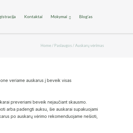
istracija
Kontaktai
Mokymai
Blog’as
Home
/
Paslaugos
/
Auskarų vėrimas
alone veriame auskarus į beveik visas
karai preveriami beveik nejaučiant skausmo.
uoti arba padengti auksu, šie auskarai supakuojami
 auskarus po auskarų vėrimo rekomenduojame nešioti,