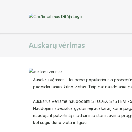
Auskarų vėrimas
Ausakrų vėrimas – tai bene populiariausia procedūr
pageidaujamas kūno vietas. Taip pat naudojame paž
Auskarus veriame naudodami STUDEX SYSTEM 75 tech
Naudojami specialūs gydomieji auskarai, kurie paga
naudojant patvirtintą medicininio sterilizavimo pro
kol sugis dūrio vieta ir ilgiau.