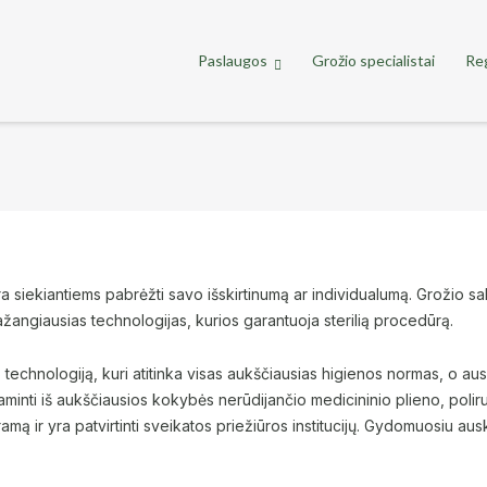
Paslaugos
Grožio specialistai
Reg
a siekiantiems pabrėžti savo išskirtinumą ar individualumą. Grožio s
angiausias technologijas, kurios garantuoja sterilią procedūrą.
nologiją, kuri atitinka visas aukščiausias higienos normas, o aus
minti iš aukščiausios kokybės nerūdijančio medicininio plieno, polir
gramą ir yra patvirtinti sveikatos priežiūros institucijų. Gydomuosiu