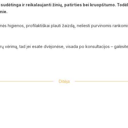
udėtinga ir reikalaujanti žinių, patirties bei kruopštumo. Todėl b
mie.
s higienos, profilaktiškai plauti žaizdą, neliesti purvinomis rankomis 
 vėrimą, tad jei esate dvėjonėse, visada po konsultacijos – galėsit
Ditėja