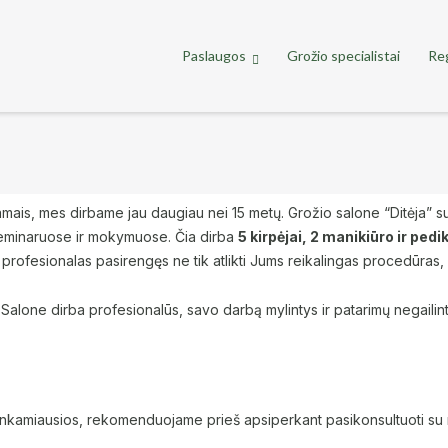
Paslaugos
Grožio specialistai
Reg
amais, mes dirbame jau daugiau nei 15 metų. Grožio salone “Ditėja” sut
e seminaruose ir mokymuose. Čia dirba
5 kirpėjai, 2 manikiūro ir ped
s profesionalas pasirengęs ne tik atlikti Jums reikalingas procedūras, 
s! Salone dirba profesionalūs, savo darbą
mylintys ir patarimų negaili
inkamiausios, rekomenduojame prieš apsiperkant pasikonsultuoti su