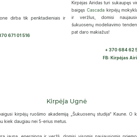
Kirpėjas Airidas turi sukaupęs vir
baigęs
Cascada
kirpėjų mokyklą
ir veržlus, domisi naujaus
lone dirba tik penktadieniais ir
šukuosenų modeliavimo tendenci
pat daro makiažus!
370 671 01 516
+ 370 684 62 
FB: Kirpėjas Ai
Kirpėja Ugnė
aigusi kirpėjų ruošimo akademiją „Šukuosenų studija“ Kaune. O k
au kiek daugiau nei 5-erius metus.
ra jauna, energinga ir veržli, domisi visomis naujausiomis priem