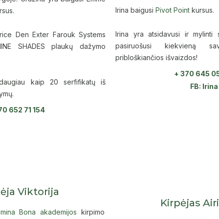
Irina baigusi
Pivot Point
kursus.
ursus.
Irina yra atsidavusi ir mylinti
aurice Den Exter Farouk Systems
pasiruošusi kiekvieną sa
HINE SHADES plaukų dažymo
pribloškiančios išvaizdos!
+ 370 645 0
 daugiau kaip 20 serfifikatų iš
FB: Irin
kymų.
70 652 71 154
ėja Viktorija
Kirpėjas Air
emina Bona akademijos
kirpimo