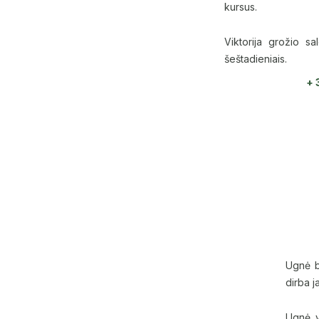
kursus.
Viktorija grožio sa
šeštadieniais.
+ 
Ugnė b
dirba j
Ugnė y