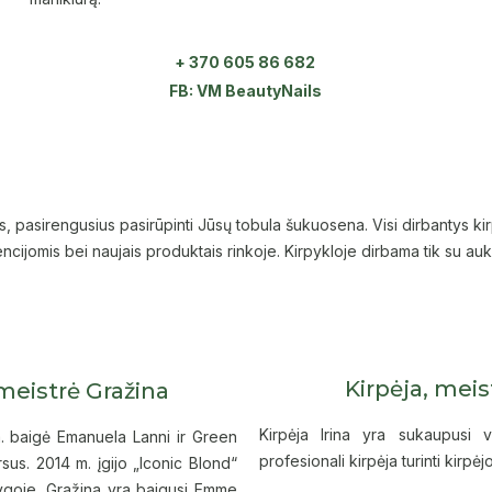
+ 370 605 86 682
FB: VM BeautyNails
s, pasirengusius pasirūpinti Jūsų tobula šukuosena. Visi dirbantys kirpė
cijomis bei naujais produktais rinkoje. Kirpykloje dirbama tik su 
Kirpėja, meis
 meistrė Gražina
Kirpėja Irina yra sukaupusi vi
m. baigė Emanuela Lanni ir Green
profesionali kirpėja turinti kirpė
sus. 2014 m. įgijo „Iconic Blond“
Rygoje. Gražina yra baigusi Emme