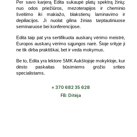
Per savo karjerą Edita sukaupė platų spektrą žinių:
nuo odos priežiūros, mezoterapijos ir cheminio
šveitimo iki makiažo, blakstienų laminavimo ir
depiliacijos. Ji nuolat gilina žinias tarptautiniuose
seminaruose bei konferencijose.
Edita taip pat yra sertifikuota auskarų vėrimo meistrė,
Europos auskarų vėrimo sąjungos narė. Šioje srityje ji
ne tik dirba praktiškai, bet ir veda mokymus.
Be to, Edita yra lektore SMK Aukštojoje mokykloje, kur
dėsto paskaitas būsimiems grožio srities
specialistams.
+ 370 682 35 628
FB: Ditėja