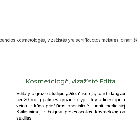
bančios kosmetologės, vizažistės yra sertifikuotos meistrės, dinamiš
Kosmetologė, vizažistė Edita
Edita yra grožio studijos „Ditėja“ įkūrėja, turinti daugiau
nei 20 metų patirties grožio srityje. Ji yra licencijuota
veido ir kūno priežiūros specialistė, turinti medicininį
išsilavinimą ir baigusi profesionalios kosmetologijos
studijas.