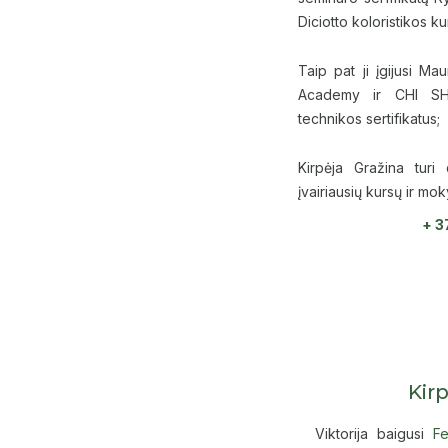
Diciotto koloristikos k
Taip pat ji įgijusi M
Academy ir CHI S
technikos sertifikatus;
Kirpėja Gražina turi
įvairiausių kursų ir mo
+ 3
Kirp
Viktorija baigusi
F