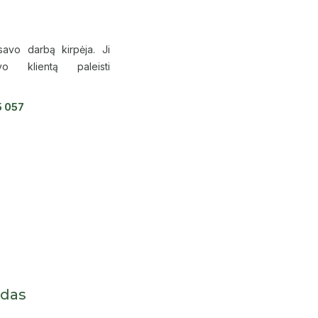
 savo darbą kirpėja. Ji
vo klientą paleisti
5 057
a
idas