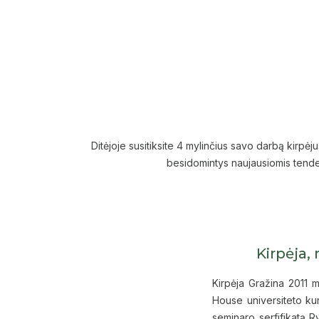
Ditėjoje susitiksite 4 mylinčius savo darbą kirpėju
besidomintys naujausiomis tenden
Kirpėja,
Kirpėja Gražina 2011 
House universiteto kur
seminaro serfifikatą 