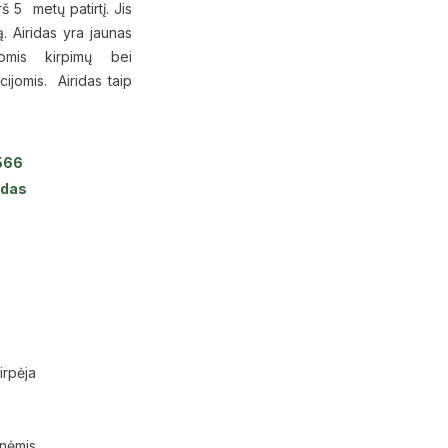
š 5 metų patirtį. Jis
. Airidas yra jaunas
iomis kirpimų bei
jomis. Airidas taip
566
ridas
irpėja
onėmis