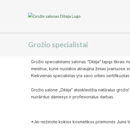
Grožio specialistai
Grožio specialistams salonas “Ditėja” tapęs tikrais n
meistrus, kurie nuolatos atnaujina žinias įvairiuos
Kiekvienas specialistas yra savo srities sertifikuota
Grožio salone „Ditėja“ atsiskleidžia natūralus groži
nuoširdus dėmesys
ir profesionalus darbas.
*Jei nežinote kokios kosmetikos priemonės Jums t