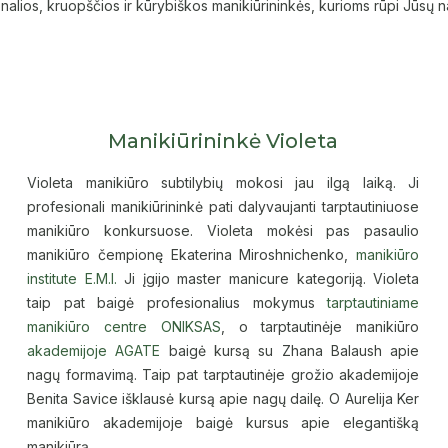
alios, kruopščios ir kūrybiškos manikiūrininkės, kurioms rūpi Jūsų n
Manikiūrininkė Violeta
Violeta manikiūro subtilybių mokosi jau ilgą laiką. Ji
profesionali manikiūrininkė pati dalyvaujanti tarptautiniuose
manikiūro konkursuose. Violeta mokėsi pas pasaulio
manikiūro čempionę Ekaterina Miroshnichenko,
manikiūro
institute E.M.I.
Ji įgijo master manicure kategoriją. Violeta
taip pat baigė profesionalius mokymus
tarptautiniame
manikiūro centre ONIKSAS
, o tarptautinėje manikiūro
akademijoje AGATE
baigė kursą su Zhana Balaush apie
nagų formavimą. Taip pat tarptautinėje grožio akademijoje
Benita Savice išklausė kursą apie nagų dailę. O Aurelija Ker
manikiūro akademijoje baigė kursus apie elegantišką
manikiūrą.