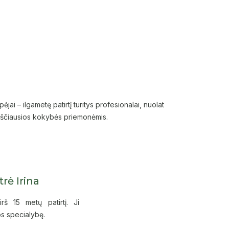
jai – ilgametę patirtį turitys profesionalai, nuolat
aukščiausios kokybės priemonėmis.
trė Irina
rš 15 metų patirtį. Ji
jos specialybę.