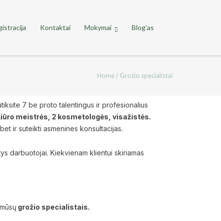
istracija
Kontaktai
Mokymai
Blog’as
Home
/
Grožio specialistai
iksite 7 be proto talentingus ir profesionalius
ikiūro meistrės, 2 kosmetologės, visažistės.
bet ir suteikti asmenines konsultacijas.
ntys darbuotojai. Kiekvienam klientui skiriamas
 mūsų
grožio specialistais.