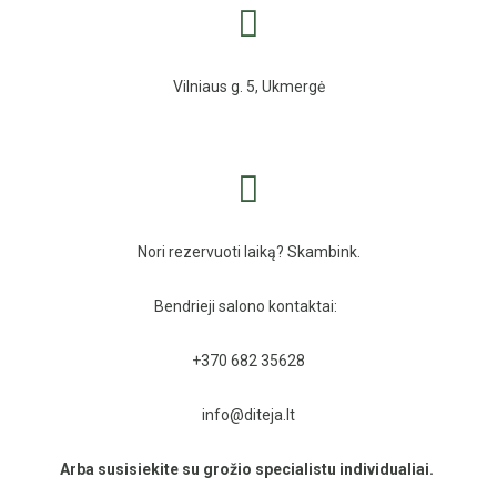
Vilniaus g. 5, Ukmergė
Nori rezervuoti laiką? Skambink.
Bendrieji salono kontaktai:
+370 682 35628
info@diteja.lt
Arba susisiekite su grožio specialistu individualiai.