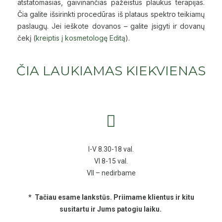
atstatomasias, gaivinančias pažeistus plaukus terapijas.
Čia galite išsirinkti procedūras iš plataus spektro teikiamų
paslaugų. Jei ieškote dovanos – galite įsigyti ir dovanų
čekį (
kreiptis į kosmetologę Editą
).
ČIA LAUKIAMAS KIEKVIENAS
I-V 8.30-18 val.
VI 8-15 val.
VII – nedirbame
* Tačiau esame lankstūs. Priimame klientus ir kitu
susitartu ir Jums patogiu laiku.