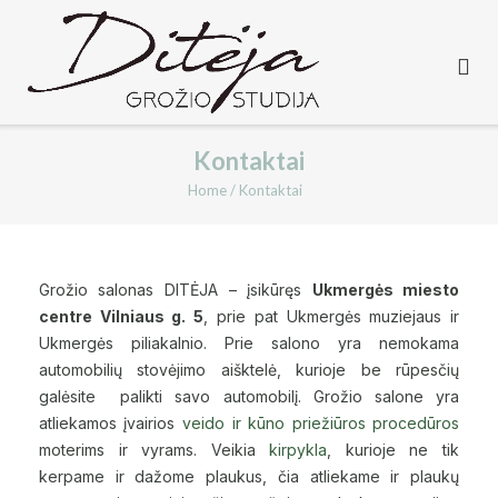
Kontaktai
Home
/
Kontaktai
Grožio salonas DITĖJA – įsikūręs
Ukmergės miesto
centre Vilniaus g. 5
, prie pat Ukmergės muziejaus ir
Ukmergės piliakalnio. Prie salono yra nemokama
automobilių stovėjimo aišktelė, kurioje be rūpesčių
galėsite palikti savo automobilį. Grožio salone yra
atliekamos įvairios
veido ir kūno priežiūros procedūros
moterims ir vyrams. Veikia
kirpykla
, kurioje ne tik
kerpame ir dažome plaukus, čia atliekame ir plaukų